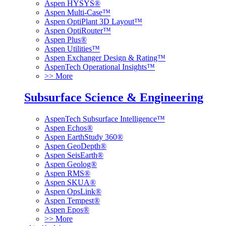
Aspen HYSYS®
Aspen Multi-Case™
Aspen OptiPlant 3D Layout™
Aspen OptiRouter™
Aspen Plus®
Aspen Utilities™
Aspen Exchanger Design & Rating™
AspenTech Operational Insights™
>> More
Subsurface Science & Engineering
AspenTech Subsurface Intelligence™
Aspen Echos®
Aspen EarthStudy 360®
Aspen GeoDepth®
Aspen SeisEarth®
Aspen Geolog®
Aspen RMS®
Aspen SKUA®
Aspen OpsLink®
Aspen Tempest®
Aspen Epos®
>> More