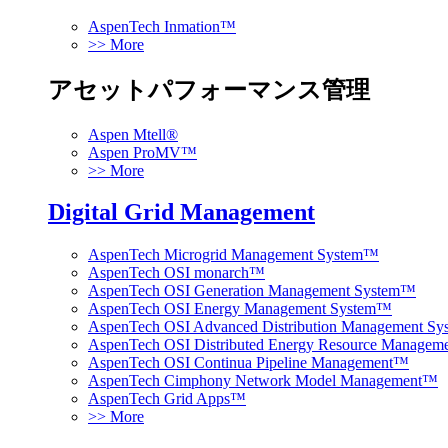
AspenTech Inmation™
>> More
アセットパフォーマンス管理
Aspen Mtell®
Aspen ProMV™
>> More
Digital Grid Management
AspenTech Microgrid Management System™
AspenTech OSI monarch™
AspenTech OSI Generation Management System™
AspenTech OSI Energy Management System™
AspenTech OSI Advanced Distribution Management S
AspenTech OSI Distributed Energy Resource Manage
AspenTech OSI Continua Pipeline Management™
AspenTech Cimphony Network Model Management™
AspenTech Grid Apps™
>> More