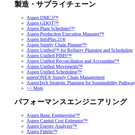
製造・サプライチェーン
Aspen DMC3™
Aspen GDOT™
Aspen Plant Scheduler™
Aspen Production Execution Manager™
Aspen InfoPlus.21®
Aspen Supply Chain Planner™
Aspen Unified™ for Refinery Planning and Scheduling
Aspen Unified PIMS™
Aspen Unified Reconciliation and Accounting™
Aspen Unified Movements™
Aspen Unified Scheduling™
aspenONE® Supply Chain Management
AspenTech Strategic Planning for Sustainability Pathw
>> More
パフォーマンスエンジニアリング
Aspen Basic Engineering™
Aspen Capital Cost Estimator™
Aspen Energy Analyzer™
Aspen Fidelis™