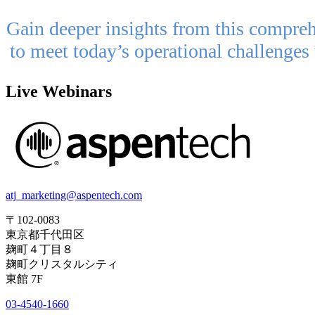
Gain deeper insights from this comprehe
to meet today’s operational challenges w
Live Webinars
atj_marketing@aspentech.com
〒102-0083
東京都千代田区
麹町４丁目８
麹町クリスタルシティ
東館 7F
03-4540-1660