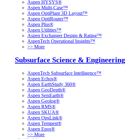
Aspen HYSYS®
Aspen Multi-Case™
Aspen OptiPlant 3D Layout™
Aspen OptiRouter™
Aspen Plus®
Aspen Utilities™
Aspen Exchanger Design & Rating™
AspenTech Operational Insights™
>> More
Subsurface Science & Engineering
AspenTech Subsurface Intelligence™
Aspen Echos®
Aspen EarthStudy 360®
Aspen GeoDepth®
Aspen SeisEarth®
Aspen Geolog®
Aspen RMS®
Aspen SKUA®
Aspen OpsLink®
Aspen Tempest®
Aspen Epos®
>> More