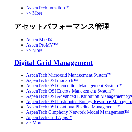
AspenTech Inmation™
>> More
アセットパフォーマンス管理
Aspen Mtell®
Aspen ProMV™
>> More
Digital Grid Management
AspenTech Microgrid Management System™
AspenTech OSI monarch™
AspenTech OSI Generation Management System™
AspenTech OSI Energy Management System™
AspenTech OSI Advanced Distribution Management S
AspenTech OSI Distributed Energy Resource Manage
AspenTech OSI Continua Pipeline Management™
AspenTech Cimphony Network Model Management™
AspenTech Grid Apps™
>> More