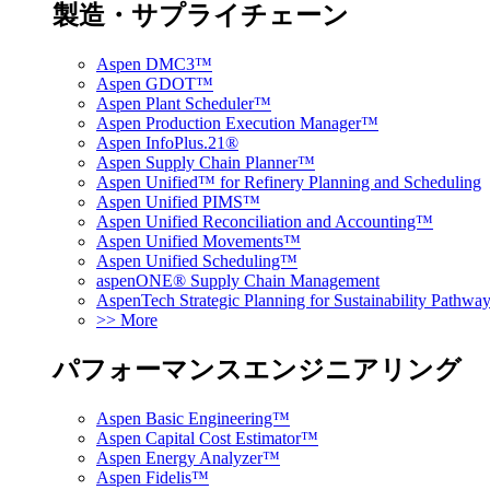
製造・サプライチェーン
Aspen DMC3™
Aspen GDOT™
Aspen Plant Scheduler™
Aspen Production Execution Manager™
Aspen InfoPlus.21®
Aspen Supply Chain Planner™
Aspen Unified™ for Refinery Planning and Scheduling
Aspen Unified PIMS™
Aspen Unified Reconciliation and Accounting™
Aspen Unified Movements™
Aspen Unified Scheduling™
aspenONE® Supply Chain Management
AspenTech Strategic Planning for Sustainability Pathw
>> More
パフォーマンスエンジニアリング
Aspen Basic Engineering™
Aspen Capital Cost Estimator™
Aspen Energy Analyzer™
Aspen Fidelis™