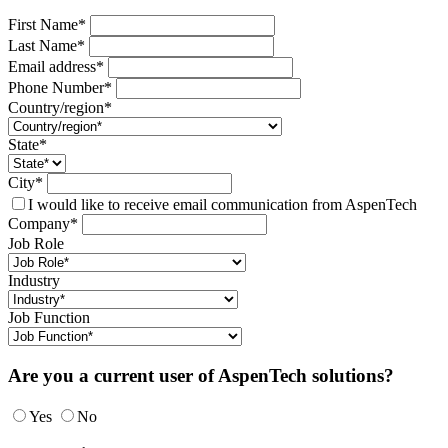
First Name*
Last Name*
Email address*
Phone Number*
Country/region*
State*
City*
I would like to receive email communication from AspenTech
Company*
Job Role
Industry
Job Function
Are you a current user of AspenTech solutions?
Yes
No