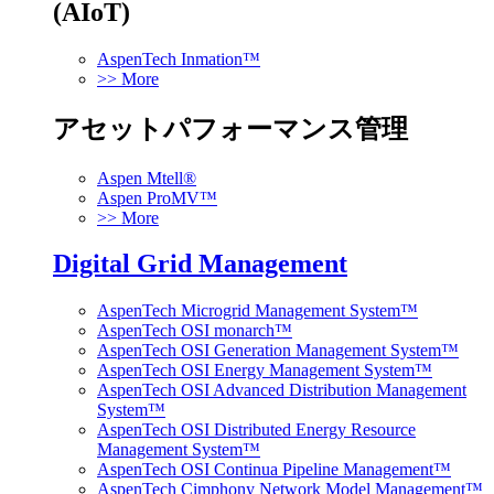
(AIoT)
AspenTech Inmation™
>> More
アセットパフォーマンス管理
Aspen Mtell®
Aspen ProMV™
>> More
Digital Grid Management
AspenTech Microgrid Management System™
AspenTech OSI monarch™
AspenTech OSI Generation Management System™
AspenTech OSI Energy Management System™
AspenTech OSI Advanced Distribution Management
System™
AspenTech OSI Distributed Energy Resource
Management System™
AspenTech OSI Continua Pipeline Management™
AspenTech Cimphony Network Model Management™