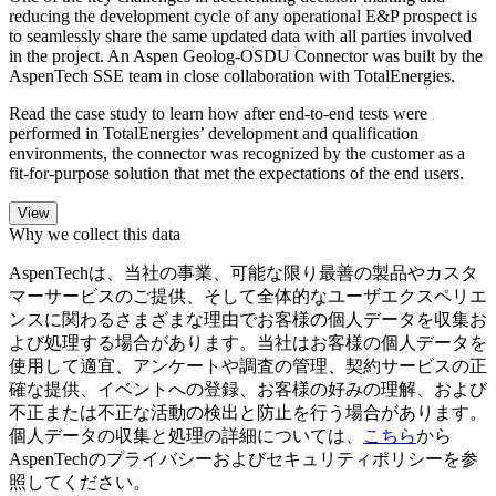
reducing the development cycle of any operational E&P prospect is
to seamlessly share the same updated data with all parties involved
in the project. An Aspen Geolog-OSDU Connector was built by the
AspenTech SSE team in close collaboration with TotalEnergies.
Read the case study to learn how after end-to-end tests were
performed in TotalEnergies’ development and qualification
environments, the connector was recognized by the customer as a
fit-for-purpose solution that met the expectations of the end users.
Why we collect this data
AspenTechは、当社の事業、可能な限り最善の製品やカスタ
マーサービスのご提供、そして全体的なユーザエクスペリエ
ンスに関わるさまざまな理由でお客様の個人データを収集お
よび処理する場合があります。当社はお客様の個人データを
使用して適宜、アンケートや調査の管理、契約サービスの正
確な提供、イベントへの登録、お客様の好みの理解、および
不正または不正な活動の検出と防止を行う場合があります。
個人データの収集と処理の詳細については、
こちら
から
AspenTechのプライバシーおよびセキュリティポリシーを参
照してください。