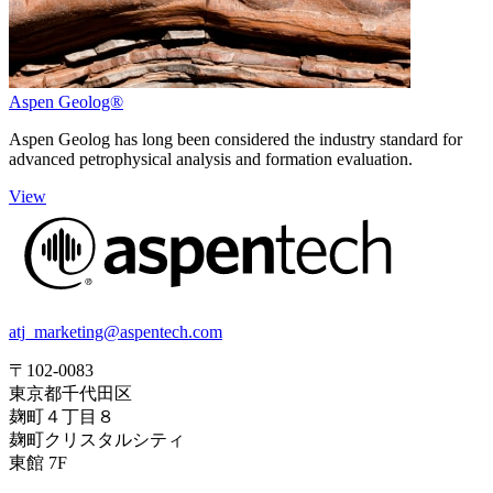
Aspen Geolog®
Aspen Geolog has long been considered the industry standard for
advanced petrophysical analysis and formation evaluation.
View
atj_marketing@aspentech.com
〒102-0083
東京都千代田区
麹町４丁目８
麹町クリスタルシティ
東館 7F