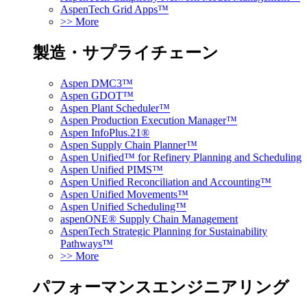
AspenTech Grid Apps™
>> More
製造・サプライチェーン
Aspen DMC3™
Aspen GDOT™
Aspen Plant Scheduler™
Aspen Production Execution Manager™
Aspen InfoPlus.21®
Aspen Supply Chain Planner™
Aspen Unified™ for Refinery Planning and Scheduling
Aspen Unified PIMS™
Aspen Unified Reconciliation and Accounting™
Aspen Unified Movements™
Aspen Unified Scheduling™
aspenONE® Supply Chain Management
AspenTech Strategic Planning for Sustainability
Pathways™
>> More
パフォーマンスエンジニアリング