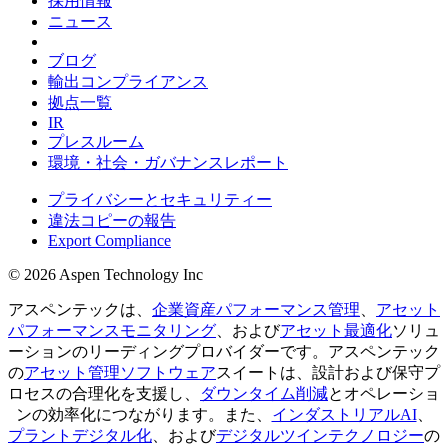
採用情報
ニュース
ブログ
輸出コンプライアンス
拠点一覧
IR
プレスルーム
環境・社会・ガバナンスレポート
プライバシーとセキュリティー
違法コピーの報告
Export Compliance
© 2026 Aspen Technology Inc
アスペンテックは、
企業資産パフォーマンス管理
、
アセット
パフォーマンスモニタリング
、および
アセット最適化
ソリュ
ーションのリーディングプロバイダーです。アスペンテック
の
アセット管理ソフトウェア
スイートは、設計および保守プ
ロセスの合理化を支援し、
ダウンタイム削減
とオペレーショ
ンの効率化につながります。また、
インダストリアルAI
、
プラントデジタル化
、および
デジタルツインテクノロジー
の