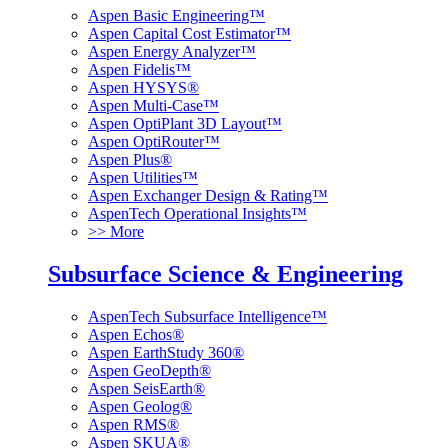
Aspen Basic Engineering™
Aspen Capital Cost Estimator™
Aspen Energy Analyzer™
Aspen Fidelis™
Aspen HYSYS®
Aspen Multi-Case™
Aspen OptiPlant 3D Layout™
Aspen OptiRouter™
Aspen Plus®
Aspen Utilities™
Aspen Exchanger Design & Rating™
AspenTech Operational Insights™
>> More
Subsurface Science & Engineering
AspenTech Subsurface Intelligence™
Aspen Echos®
Aspen EarthStudy 360®
Aspen GeoDepth®
Aspen SeisEarth®
Aspen Geolog®
Aspen RMS®
Aspen SKUA®