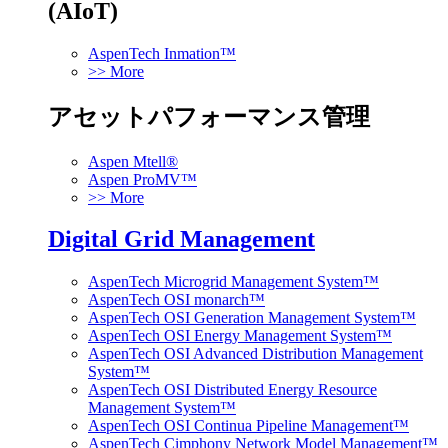
(AIoT)
AspenTech Inmation™
>> More
アセットパフォーマンス管理
Aspen Mtell®
Aspen ProMV™
>> More
Digital Grid Management
AspenTech Microgrid Management System™
AspenTech OSI monarch™
AspenTech OSI Generation Management System™
AspenTech OSI Energy Management System™
AspenTech OSI Advanced Distribution Management
System™
AspenTech OSI Distributed Energy Resource
Management System™
AspenTech OSI Continua Pipeline Management™
AspenTech Cimphony Network Model Management™