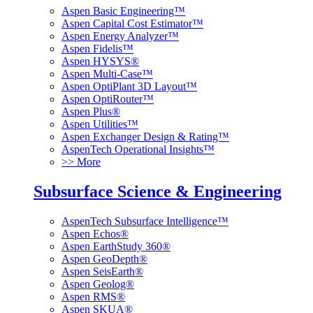
Aspen Basic Engineering™
Aspen Capital Cost Estimator™
Aspen Energy Analyzer™
Aspen Fidelis™
Aspen HYSYS®
Aspen Multi-Case™
Aspen OptiPlant 3D Layout™
Aspen OptiRouter™
Aspen Plus®
Aspen Utilities™
Aspen Exchanger Design & Rating™
AspenTech Operational Insights™
>> More
Subsurface Science & Engineering
AspenTech Subsurface Intelligence™
Aspen Echos®
Aspen EarthStudy 360®
Aspen GeoDepth®
Aspen SeisEarth®
Aspen Geolog®
Aspen RMS®
Aspen SKUA®