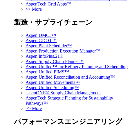
AspenTech Grid Apps™
>> More
製造・サプライチェーン
Aspen DMC3™
Aspen GDOT™
Aspen Plant Scheduler™
Aspen Production Execution Manager™
Aspen InfoPlus.21®
Aspen Supply Chain Planner™
Aspen Unified™ for Refinery Planning and Scheduling
Aspen Unified PIMS™
Aspen Unified Reconciliation and Accounting™
Aspen Unified Movements™
Aspen Unified Scheduling™
aspenONE® Supply Chain Management
AspenTech Strategic Planning for Sustainability
Pathways™
>> More
パフォーマンスエンジニアリング