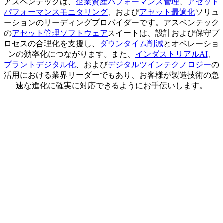
アスペンテックは、
企業資産パフォーマンス管理
、
アセット
パフォーマンスモニタリング
、および
アセット最適化
ソリュ
ーションのリーディングプロバイダーです。アスペンテック
の
アセット管理ソフトウェア
スイートは、設計および保守プ
ロセスの合理化を支援し、
ダウンタイム削減
とオペレーショ
ンの効率化につながります。また、
インダストリアルAI
、
プラントデジタル化
、および
デジタルツインテクノロジー
の
活用における業界リーダーでもあり、お客様が製造技術の急
速な進化に確実に対応できるようにお手伝いします。