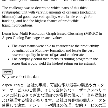
The challenge was to determine which parts of this thick
stratigraphic unit with varying amounts of organics (including
bitumen) had good reservoir quality, were brittle enough for
fracking, and had the highest chance of producible
liquid hydrocarbons.
Learn how Multi-Resolution Graph-Based Clustering (MRGC) in
Aspen Geolog Facimage created value:
The asset teams were able to characterize the productivity
potential of the Montney formation and locate the best
reservoir quality in terms of gas and condensate.
The company could then focus its drilling program in the
zones that would yield the highest return on investment.
Why we collect this data
AspenTechは、当社の事業、可能な限り最善の製品やカスタ
マーサービスのご提供、そして全体的なユーザエクスペリエ
ンスに関わるさまざまな理由でお客様の個人データを収集お
よび処理する場合があります。当社はお客様の個人データを
使用して適宜、アンケートや調査の管理、契約サービスの正