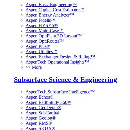
Aspen Basic Engineering™
Aspen Capital Cost Estimator™
Aspen Energy Analyzer™
Aspen Fidelis™
Aspen HYSYS®
Aspen Multi-Case™
Aspen OptiPlant 3D Layout™
Aspen OptiRouter™
Aspen Plus®
Aspen Utilities™
Aspen Exchanger Design & Rating™
AspenTech Operational Insights™
>> More
Subsurface Science & Engineering
AspenTech Subsurface Intelligence™
Aspen Echos®
Aspen EarthStudy 360®
Aspen GeoDepth®
Aspen SeisEarth®
Aspen Geolog®
Aspen RMS®
Aspen SKUA®