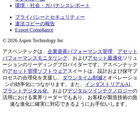
環境・社会・ガバナンスレポート
プライバシーとセキュリティー
違法コピーの報告
Export Compliance
© 2026 Aspen Technology Inc
アスペンテックは、
企業資産パフォーマンス管理
、
アセット
パフォーマンスモニタリング
、および
アセット最適化
ソリュ
ーションのリーディングプロバイダーです。アスペンテック
の
アセット管理ソフトウェア
スイートは、設計および保守プ
ロセスの合理化を支援し、
ダウンタイム削減
とオペレーショ
ンの効率化につながります。また、
インダストリアルAI
、
プラントデジタル化
、および
デジタルツインテクノロジー
の
活用における業界リーダーでもあり、お客様が製造技術の急
速な進化に確実に対応できるようにお手伝いします。