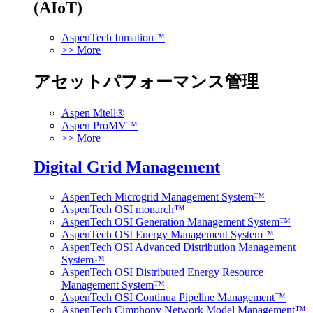
(AIoT)
AspenTech Inmation™
>> More
アセットパフォーマンス管理
Aspen Mtell®
Aspen ProMV™
>> More
Digital Grid Management
AspenTech Microgrid Management System™
AspenTech OSI monarch™
AspenTech OSI Generation Management System™
AspenTech OSI Energy Management System™
AspenTech OSI Advanced Distribution Management
System™
AspenTech OSI Distributed Energy Resource
Management System™
AspenTech OSI Continua Pipeline Management™
AspenTech Cimphony Network Model Management™