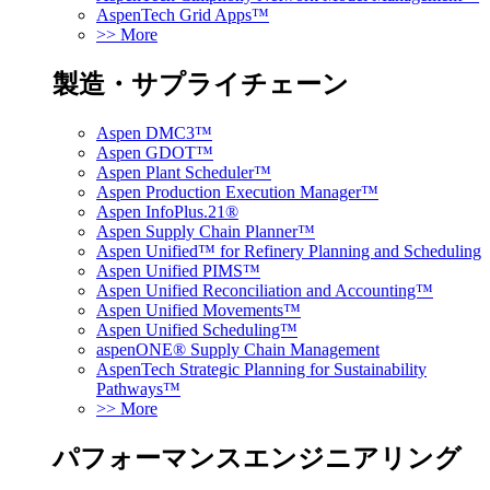
AspenTech Grid Apps™
>> More
製造・サプライチェーン
Aspen DMC3™
Aspen GDOT™
Aspen Plant Scheduler™
Aspen Production Execution Manager™
Aspen InfoPlus.21®
Aspen Supply Chain Planner™
Aspen Unified™ for Refinery Planning and Scheduling
Aspen Unified PIMS™
Aspen Unified Reconciliation and Accounting™
Aspen Unified Movements™
Aspen Unified Scheduling™
aspenONE® Supply Chain Management
AspenTech Strategic Planning for Sustainability
Pathways™
>> More
パフォーマンスエンジニアリング