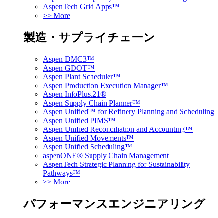
AspenTech Grid Apps™
>> More
製造・サプライチェーン
Aspen DMC3™
Aspen GDOT™
Aspen Plant Scheduler™
Aspen Production Execution Manager™
Aspen InfoPlus.21®
Aspen Supply Chain Planner™
Aspen Unified™ for Refinery Planning and Scheduling
Aspen Unified PIMS™
Aspen Unified Reconciliation and Accounting™
Aspen Unified Movements™
Aspen Unified Scheduling™
aspenONE® Supply Chain Management
AspenTech Strategic Planning for Sustainability
Pathways™
>> More
パフォーマンスエンジニアリング