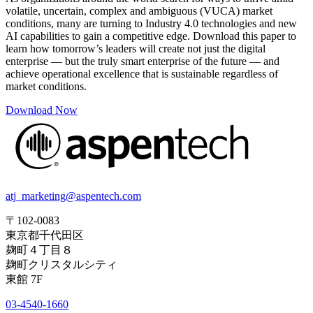
volatile, uncertain, complex and ambiguous (VUCA) market
conditions, many are turning to Industry 4.0 technologies and new
AI capabilities to gain a competitive edge. Download this paper to
learn how tomorrow’s leaders will create not just the digital
enterprise — but the truly smart enterprise of the future — and
achieve operational excellence that is sustainable regardless of
market conditions.
Download Now
atj_marketing@aspentech.com
〒102-0083
東京都千代田区
麹町４丁目８
麹町クリスタルシティ
東館 7F
03-4540-1660