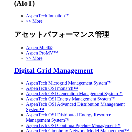
(AIoT)
AspenTech Inmation™
>> More
アセットパフォーマンス管理
Aspen Mtell®
Aspen ProMV™
>> More
Digital Grid Management
AspenTech Microgrid Management System™
AspenTech OSI monarch™
AspenTech OSI Generation Management System™
AspenTech OSI Energy Management System™
AspenTech OSI Advanced Distribution Management
System™
AspenTech OSI Distributed Energy Resource
Management System™
AspenTech OSI Continua Pipeline Management™
AspenTech Cimphony Network Model Management™