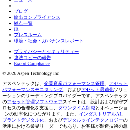
ブログ
輸出コンプライアンス
拠点一覧
IR
プレスルーム
環境・社会・ガバナンスレポート
プライバシーとセキュリティー
違法コピーの報告
Export Compliance
© 2026 Aspen Technology Inc
アスペンテックは、
企業資産パフォーマンス管理
、
アセット
パフォーマンスモニタリング
、および
アセット最適化
ソリュ
ーションのリーディングプロバイダーです。アスペンテック
の
アセット管理ソフトウェア
スイートは、設計および保守プ
ロセスの合理化を支援し、
ダウンタイム削減
とオペレーショ
ンの効率化につながります。また、
インダストリアルAI
、
プラントデジタル化
、および
デジタルツインテクノロジー
の
活用における業界リーダーでもあり、お客様が製造技術の急