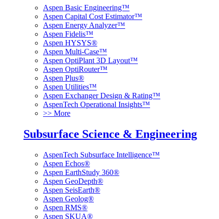
Aspen Basic Engineering™
Aspen Capital Cost Estimator™
Aspen Energy Analyzer™
Aspen Fidelis™
Aspen HYSYS®
Aspen Multi-Case™
Aspen OptiPlant 3D Layout™
Aspen OptiRouter™
Aspen Plus®
Aspen Utilities™
Aspen Exchanger Design & Rating™
AspenTech Operational Insights™
>> More
Subsurface Science & Engineering
AspenTech Subsurface Intelligence™
Aspen Echos®
Aspen EarthStudy 360®
Aspen GeoDepth®
Aspen SeisEarth®
Aspen Geolog®
Aspen RMS®
Aspen SKUA®