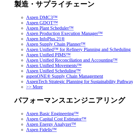
製造・サプライチェーン
Aspen DMC3™
Aspen GDOT™
Aspen Plant Scheduler™
Aspen Production Execution Manager™
Aspen InfoPlus.21®
Aspen Supply Chain Planner™
Aspen Unified™ for Refinery Planning and Scheduling
Aspen Unified PIMS™
Aspen Unified Reconciliation and Accounting™
Aspen Unified Movements™
Aspen Unified Scheduling™
aspenONE® Supply Chain Management
AspenTech Strategic Planning for Sustainability Pathw
>> More
パフォーマンスエンジニアリング
Aspen Basic Engineering™
Aspen Capital Cost Estimator™
Aspen Energy Analyzer™
Aspen Fidelis™