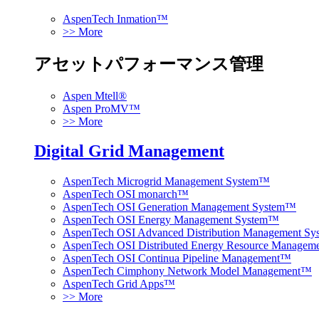
AspenTech Inmation™
>> More
アセットパフォーマンス管理
Aspen Mtell®
Aspen ProMV™
>> More
Digital Grid Management
AspenTech Microgrid Management System™
AspenTech OSI monarch™
AspenTech OSI Generation Management System™
AspenTech OSI Energy Management System™
AspenTech OSI Advanced Distribution Management S
AspenTech OSI Distributed Energy Resource Manage
AspenTech OSI Continua Pipeline Management™
AspenTech Cimphony Network Model Management™
AspenTech Grid Apps™
>> More