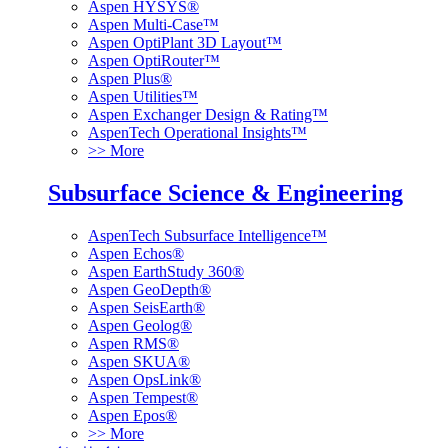
Aspen HYSYS®
Aspen Multi-Case™
Aspen OptiPlant 3D Layout™
Aspen OptiRouter™
Aspen Plus®
Aspen Utilities™
Aspen Exchanger Design & Rating™
AspenTech Operational Insights™
>> More
Subsurface Science & Engineering
AspenTech Subsurface Intelligence™
Aspen Echos®
Aspen EarthStudy 360®
Aspen GeoDepth®
Aspen SeisEarth®
Aspen Geolog®
Aspen RMS®
Aspen SKUA®
Aspen OpsLink®
Aspen Tempest®
Aspen Epos®
>> More