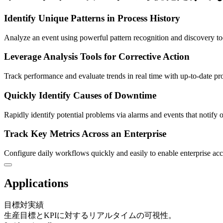
Identify Unique Patterns in Process History
Analyze an event using powerful pattern recognition and discovery too
Leverage Analysis Tools for Corrective Action
Track performance and evaluate trends in real time with up-to-date pr
Quickly Identify Causes of Downtime
Rapidly identify potential problems via alarms and events that notify 
Track Key Metrics Across an Enterprise
Configure daily workflows quickly and easily to enable enterprise acce
Applications
目標対実績
生産目標とKPIに対するリアルタイムの可視性。