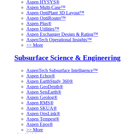
Aspen HYSYS®
Aspen Multi-Case™
Aspen OptiPlant 3D Layout™
Aspen OptiRouter™
Aspen Plus®
Aspen Utilities™
Aspen Exchanger Design & Rating™
AspenTech Operational Insights™
>> More
Subsurface Science & Engineering
AspenTech Subsurface Intelligence™
Aspen Echos®
Aspen EarthStudy 360®
Aspen GeoDepth®
Aspen SeisEarth®
Aspen Geolog®
Aspen RMS®
Aspen SKUA®
Aspen OpsLink®
Aspen Tempest®
Aspen Epos®
>> More