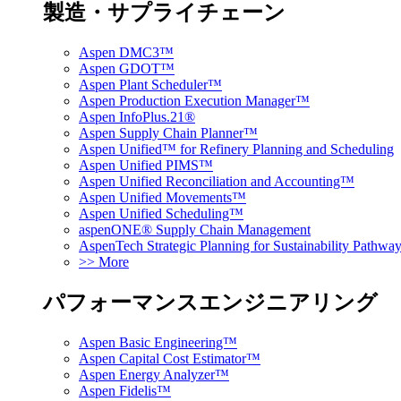
製造・サプライチェーン
Aspen DMC3™
Aspen GDOT™
Aspen Plant Scheduler™
Aspen Production Execution Manager™
Aspen InfoPlus.21®
Aspen Supply Chain Planner™
Aspen Unified™ for Refinery Planning and Scheduling
Aspen Unified PIMS™
Aspen Unified Reconciliation and Accounting™
Aspen Unified Movements™
Aspen Unified Scheduling™
aspenONE® Supply Chain Management
AspenTech Strategic Planning for Sustainability Pathw
>> More
パフォーマンスエンジニアリング
Aspen Basic Engineering™
Aspen Capital Cost Estimator™
Aspen Energy Analyzer™
Aspen Fidelis™