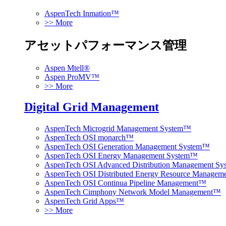
AspenTech Inmation™
>> More
アセットパフォーマンス管理
Aspen Mtell®
Aspen ProMV™
>> More
Digital Grid Management
AspenTech Microgrid Management System™
AspenTech OSI monarch™
AspenTech OSI Generation Management System™
AspenTech OSI Energy Management System™
AspenTech OSI Advanced Distribution Management S
AspenTech OSI Distributed Energy Resource Manage
AspenTech OSI Continua Pipeline Management™
AspenTech Cimphony Network Model Management™
AspenTech Grid Apps™
>> More