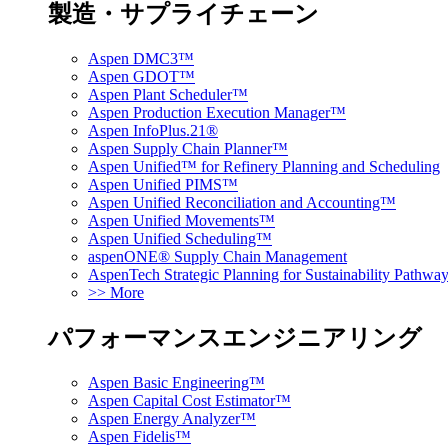
製造・サプライチェーン
Aspen DMC3™
Aspen GDOT™
Aspen Plant Scheduler™
Aspen Production Execution Manager™
Aspen InfoPlus.21®
Aspen Supply Chain Planner™
Aspen Unified™ for Refinery Planning and Scheduling
Aspen Unified PIMS™
Aspen Unified Reconciliation and Accounting™
Aspen Unified Movements™
Aspen Unified Scheduling™
aspenONE® Supply Chain Management
AspenTech Strategic Planning for Sustainability Pathw
>> More
パフォーマンスエンジニアリング
Aspen Basic Engineering™
Aspen Capital Cost Estimator™
Aspen Energy Analyzer™
Aspen Fidelis™