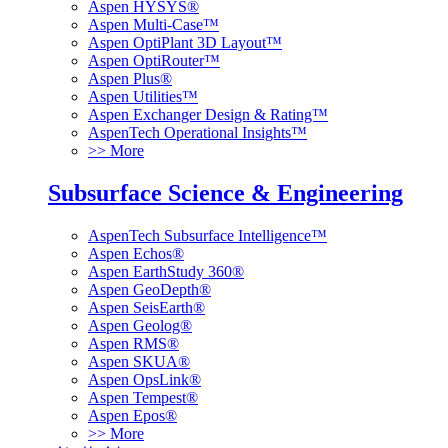
Aspen HYSYS®
Aspen Multi-Case™
Aspen OptiPlant 3D Layout™
Aspen OptiRouter™
Aspen Plus®
Aspen Utilities™
Aspen Exchanger Design & Rating™
AspenTech Operational Insights™
>> More
Subsurface Science & Engineering
AspenTech Subsurface Intelligence™
Aspen Echos®
Aspen EarthStudy 360®
Aspen GeoDepth®
Aspen SeisEarth®
Aspen Geolog®
Aspen RMS®
Aspen SKUA®
Aspen OpsLink®
Aspen Tempest®
Aspen Epos®
>> More