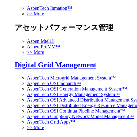
AspenTech Inmation™
>> More
アセットパフォーマンス管理
Aspen Mtell®
Aspen ProMV™
>> More
Digital Grid Management
AspenTech Microgrid Management System™
AspenTech OSI monarch™
AspenTech OSI Generation Management System™
AspenTech OSI Energy Management System™
AspenTech OSI Advanced Distribution Management S
AspenTech OSI Distributed Energy Resource Manage
AspenTech OSI Continua Pipeline Management™
AspenTech Cimphony Network Model Management™
AspenTech Grid Apps™
>> More